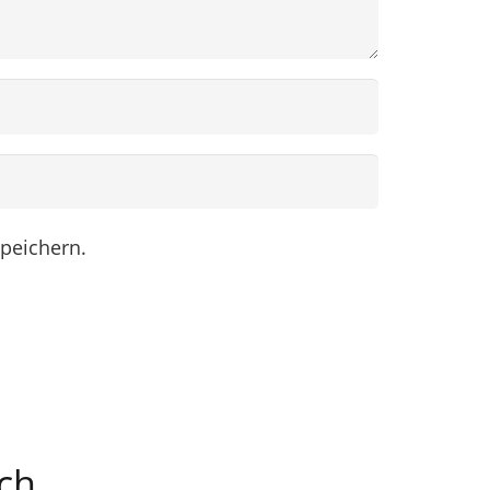
peichern.
ich…